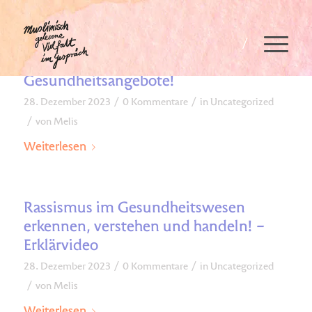
sihat – Deine Plattform für
rassismussensible
Gesundheitsangebote!
/
/
28. Dezember 2023
0 Kommentare
in
Uncategorized
/
von
Melis
Weiterlesen
Rassismus im Gesundheitswesen
erkennen, verstehen und handeln! –
Erklärvideo
/
/
28. Dezember 2023
0 Kommentare
in
Uncategorized
/
von
Melis