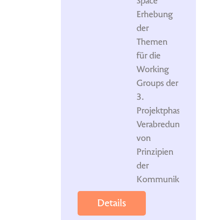
Space
Erhebung
der
Themen
für die
Working
Groups der
3.
Projektphase
Verabredung
von
Prinzipien
der
Kommunikation
Details