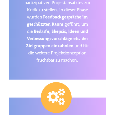
partizipativen Projektansatztes zur
Kritik zu stellen. In dieser Phase
wurden
Feedbackgespräche im
geschützten Raum
geführt, um
die
Bedarfe, Skepsis, Ideen und
Verbessungsvorschläge etc. der
Zielgruppen einzuholen
und für
die weitere Projektkonzeption
fruchtbar zu machen.