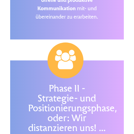
offene und produktive
Kommunikation
mit- und
übereinander zu erarbeiten.
Phase II -
Strategie- und
Positionierungsphase,
oder: Wir
distanzieren uns! …