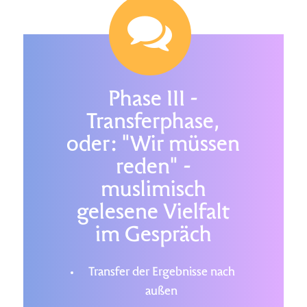
Phase III -
Transferphase,
oder: "Wir müssen
reden" -
muslimisch
gelesene Vielfalt
im Gespräch
Transfer der Ergebnisse nach
außen