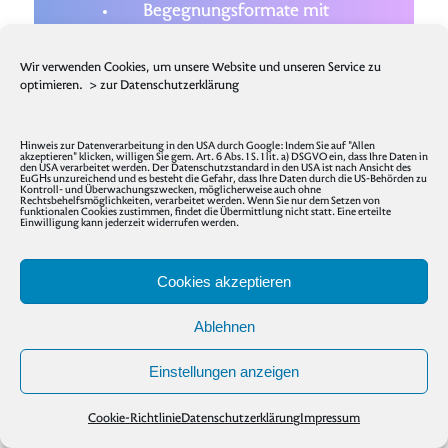
Begegnungsformate mit
ParlamentarierInnen und
Medienschaffenden
Wir verwenden Cookies, um unsere Website und unseren Service zu
optimieren.
> zur Datenschutzerklärung
Repräsentation
Hinweis zur Datenverarbeitung in den USA durch Google: Indem Sie auf "Allen
In dieser Phase ist es geplant, nach
akzeptieren" klicken, willigen Sie gem. Art. 6 Abs. 1 S. 1 lit. a) DSGVO ein, dass Ihre Daten in
den USA verarbeitet werden. Der Datenschutzstandard in den USA ist nach Ansicht des
außen zu treten. Die erarbeiteten
EuGHs unzureichend und es besteht die Gefahr, dass Ihre Daten durch die US-Behörden zu
Kontroll- und Überwachungszwecken, möglicherweise auch ohne
Rechtsbehelfsmöglichkeiten, verarbeitet werden. Wenn Sie nur dem Setzen von
Produkte sollen in
funktionalen Cookies zustimmen, findet die Übermittlung nicht statt. Eine erteilte
Einwilligung kann jederzeit widerrufen werden.
unterschiedlichen Formaten mit
diskursmächtigen AkteurInnen
Cookies akzeptieren
(v.a. ParlamentarierInnen und
Medienschaffende)
Ablehnen
zusammengebracht werden. Die
Einstellungen anzeigen
Formate dieser
Austauschtreffen
werden von den TeilnehmerInnen
Cookie-Richtlinie
Datenschutzerklärung
Impressum
der einzelnen Working Groups