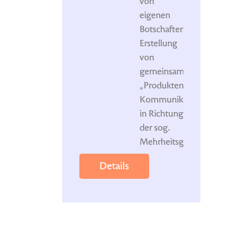
von
eigenen
Botschaften
Erstellung
von
gemeinsamen
„Produkten“
Kommunikationsstrat
in Richtung
der sog.
Mehrheitsgesellschaft
Details