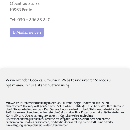
Obentrautstr. 72
10963 Berlin
Tel: 030 – 896 83 81 0
E-Mail schreiben
Wir verwenden Cookies, um unsere Website und unseren Service zu
optimieren.
> zur Datenschutzerklärung
Hinweis zur Datenverarbeitung in den USA durch Google: Indem Sie auf "Allen
akzeptieren" klicken, willigen Sie gem. Art. 6 Abs. 1 S. 1 lit. a) DSGVO ein, dass Ihre Daten in
den USA verarbeitet werden. Der Datenschutzstandard in den USA ist nach Ansicht des
EuGHs unzureichend und es besteht die Gefahr, dass Ihre Daten durch die US-Behörden zu
Kontroll- und Überwachungszwecken, möglicherweise auch ohne
Rechtsbehelfsmöglichkeiten, verarbeitet werden. Wenn Sie nur dem Setzen von
funktionalen Cookies zustimmen, findet die Übermittlung nicht statt. Eine erteilte
Einwilligung kann jederzeit widerrufen werden.