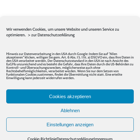
Wir verwenden Cookies, um unsere Website und unseren Service zu
optimieren.
> zur Datenschutzerklärung
Hinweis zur Datenverarbeitung in den USA durch Google: Indem Sie auf "Allen
akzeptieren" klicken, willigen Sie gem. Art. 6 Abs. 1 S. 1 lit. a) DSGVO ein, dass Ihre Daten in
den USA verarbeitet werden. Der Datenschutzstandard in den USA ist nach Ansicht des
EuGHs unzureichend und es besteht die Gefahr, dass Ihre Daten durch die US-Behörden zu
Kontroll- und Überwachungszwecken, möglicherweise auch ohne
Rechtsbehelfsmöglichkeiten, verarbeitet werden. Wenn Sie nur dem Setzen von
funktionalen Cookies zustimmen, findet die Übermittlung nicht statt. Eine erteilte
Einwilligung kann jederzeit widerrufen werden.
Cookies akzeptieren
Ablehnen
Einstellungen anzeigen
© 2020 Muslimisch gelesene Vielfalt im Gespräch /
Impressum
/
Datenschutz
Cookie-Richtlinie
Datenschutzerklärung
Impressum