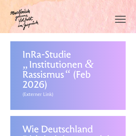
Quellen
InRa-Studie
„
&
Institutionen
“
Rassismus
(Feb
2026)
(Externer Link)
Wie Deutschland