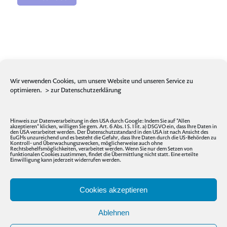
Wir verwenden Cookies, um unsere Website und unseren Service zu
optimieren.
> zur Datenschutzerklärung
Hinweis zur Datenverarbeitung in den USA durch Google: Indem Sie auf "Allen
akzeptieren" klicken, willigen Sie gem. Art. 6 Abs. 1 S. 1 lit. a) DSGVO ein, dass Ihre Daten in
den USA verarbeitet werden. Der Datenschutzstandard in den USA ist nach Ansicht des
EuGHs unzureichend und es besteht die Gefahr, dass Ihre Daten durch die US-Behörden zu
Kontroll- und Überwachungszwecken, möglicherweise auch ohne
Rechtsbehelfsmöglichkeiten, verarbeitet werden. Wenn Sie nur dem Setzen von
funktionalen Cookies zustimmen, findet die Übermittlung nicht statt. Eine erteilte
Einwilligung kann jederzeit widerrufen werden.
Cookies akzeptieren
Ablehnen