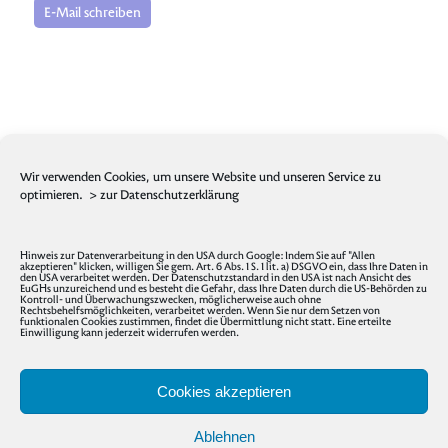
E-Mail schreiben
Wir verwenden Cookies, um unsere Website und unseren Service zu
optimieren.
> zur Datenschutzerklärung
Hinweis zur Datenverarbeitung in den USA durch Google: Indem Sie auf "Allen
akzeptieren" klicken, willigen Sie gem. Art. 6 Abs. 1 S. 1 lit. a) DSGVO ein, dass Ihre Daten in
den USA verarbeitet werden. Der Datenschutzstandard in den USA ist nach Ansicht des
EuGHs unzureichend und es besteht die Gefahr, dass Ihre Daten durch die US-Behörden zu
Kontroll- und Überwachungszwecken, möglicherweise auch ohne
Rechtsbehelfsmöglichkeiten, verarbeitet werden. Wenn Sie nur dem Setzen von
funktionalen Cookies zustimmen, findet die Übermittlung nicht statt. Eine erteilte
Einwilligung kann jederzeit widerrufen werden.
Cookies akzeptieren
Ablehnen